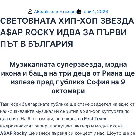
Aktualnitenovini.com
юни 1, 2026
СВЕТОВНАТА ХИП-ХОП ЗВЕЗДА
A$AP ROCKY ИДВА ЗА ПЪРВИ
ПЪТ В БЪЛГАРИЯ
Музикалната суперзвезда, модна
икона и баща на три деца от Риана ще
излезе пред публика София на 9
октомври
Тази есен българската публика ще стане свидетел на едно от
най-очакваните музикални събития в хип-хоп културата по
цял свят. На 9 октомври, по покана на
Fest Team
,
американският рапър, продуцент, актьор и модна икона
A$AP Rocky
ще изнесе първия си концерт у нас. Шоуто ще се