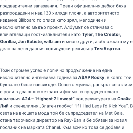
предварителни запазвания. Преди официалния дебют бяха
разпродадени и над 130 хиляди плочи, а авторитетното
издание Billboard го описа като зрял, мелодичен и
изключително мъдър проект. Албумът се отличава с
впечатляващи гост-изпълнители като
Tyler, The Creator,
Gorillaz, Jon Batiste, will.i.am
и много други, а обложката му е
дело на легендарния холивудски режисьор
Тим Бъртън
.
Този огромен успех е логично продължение на една
изключително интензивна година за
A$AP Rocky
, в която той
буквално беше навсякъде. Освен с музика, рапърът се отличи
с роли в два пълнометражни филма на продуцентската
компания
A24 – “Highest 2 Lowest”
под режисурата на
Спайк
Лий
и спечелилия „Златен глобус“ “If I Had Legs I’d Kick You”. В
света на висшата мода той бе съпредседател на Met Gala,
стана творчески директор на Ray-Ban и бе обявен за новия
посланик на марката Chanel. Към всичко това се добавя и