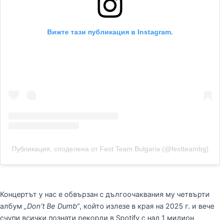
Вижте тази публикация в Instagram.
Публикация, споделена от Fest Team Bulgaria (@festteambg)
Концертът у нас е обвързан с дългоочаквания му четвърти
албум
„Don’t Be Dumb“
, който излезе в края на 2025 г. и вече
счупи всички познати рекорди в Spotify с над 1 милион