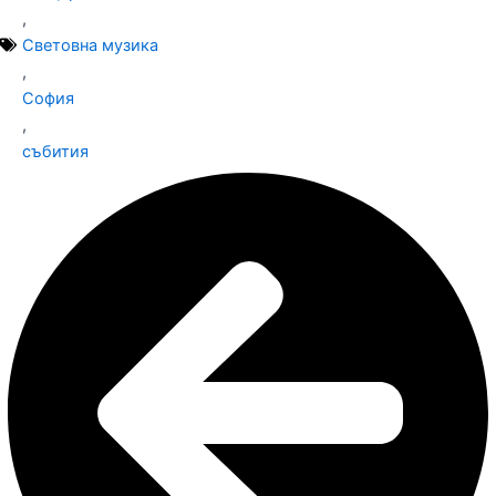
,
Световна музика
,
София
,
събития