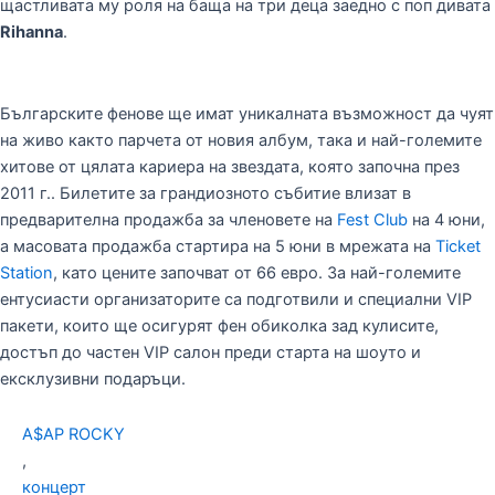
щастливата му роля на баща на три деца заедно с поп дивата
Rihanna
.
Българските фенове ще имат уникалната възможност да чуят
на живо както парчета от новия албум, така и най-големите
хитове от цялата кариера на звездата, която започна през
2011 г.. Билетите за грандиозното събитие влизат в
предварителна продажба за членовете на
Fest Club
на 4 юни,
а масовата продажба стартира на 5 юни в мрежата на
Ticket
Station
, като цените започват от 66 евро. За най-големите
ентусиасти организаторите са подготвили и специални VIP
пакети, които ще осигурят фен обиколка зад кулисите,
достъп до частен VIP салон преди старта на шоуто и
ексклузивни подаръци.
A$AP ROCKY
,
концерт