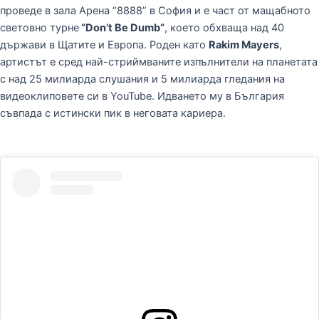
проведе в зала Арена “8888” в София и е част от мащабното
световно турне
“Don’t Be Dumb”
, което обхваща над 40
държави в Щатите и Европа. Роден като
Rakim Mayers
,
артистът е сред най-стриймваните изпълнители на планетата
с над 25 милиарда слушания и 5 милиарда гледания на
видеоклиповете си в YouTube. Идването му в България
съвпада с истински пик в неговата кариера.