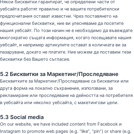
Някои бисквитки гарантират, че определени части от
уебсайта работят правилно и че вашите потребителски
предпочитания остават известни. Чрез поставянето на
функционални бисквитки, ние ви улесняваме да посетите
нашия уебсайт. По този начин не е необходимо да въвеждате
многократно същата информация, когато посещавате нашия
уебсайт, и например артикулите остават в количката ви за
пазаруване, докато не платите. Ние можем да поставим тези
бисквитки без Вашето съгласие.
5.2 Бисквитки за Маркетинг/Проследяване
Бисквитките за Маркетинг/Проследяване са бисквитки или
друга форма на локално съхранение, използвани, за
рекламиране или проследяване на дейността на потребителя
в уебсайта или няколко уебсайта, с макетингови цели.
5.3 Social media
On our website, we have included content from Facebook и
Instagram to promote web pages (e.g. “like”, “pin”) or share (e.g.