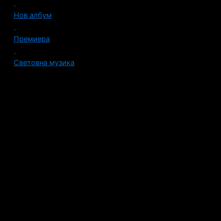
,
Нов албум
,
Премиера
,
Световна музика