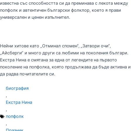
известна със способността си да преминава с лекота между
попфолк и автентичен български фолклор, което я прави
универсален и ценен изпълнител.
Нейни хитове като „Отминал спомен“, „Затвори очи“,
„Айсберги“ и много други са любими на поколения българи.
Екстра Нина е смятана за една от легендите на първото
поколение на попфолка, която продължава да бъде активна и
да радва почитателите си.
биография
,
Екстра Нина
,
попфолк
,
Празник