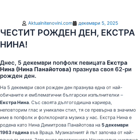
Aktualnitenovini.com
декември 5, 2025
ЧЕСТИТ РОЖДЕН ДЕН, ЕКСТРА
НИНА!
Днес, 5 декември попфолк певицата
Екстра
Нина (Нина Панайотова)
празнува своя 62-ри
рожден ден.
На 5 декември своя рожден ден празнува една от най-
обичаните и емблематични български изпълнителки –
Екстра Нина
. Със своята дългогодишна кариера,
неповторим глас и уникален стил, тя се превърна в значимо
име в попфолк и фолклорната музика у нас. Екстра Нина е
родена като Нина Димитрова Панайотова на
5 декември
1963 година
във Враца. Музикалният й път започва от най-