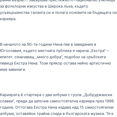
ранна възраст. Завършва престижното Национално училище
за фолклорни изкуства в Широка лъка, където
усъвършенства таланта си и полага основите на бъдещата си
кариера.
В началото на 90-те години Нина пее в заведения в
Югославия, където местната публика я нарича „Екстра“ –
епитет, означаващ „много добра“, подобно на сръбската
певица Екстра Нена. Този прякор остава нейно артистично
име завинаги.
Кариерата й стартира с два албума с група „Добруджански
славеи“, преди да започне самостоятелна кариера през 1996
година. Оттогава Екстра Нина издава над 15 самостоятелни
албума, оставяйки трайна следа в българската музика. Тя е