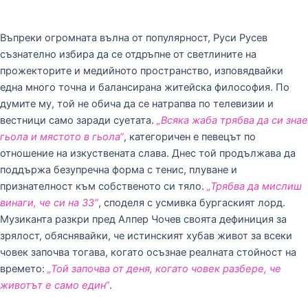
Въпреки огромната вълна от популярност, Руси Русев
съзнателно избира да се отдръпне от светлините на
прожекторите и медийното пространство, изповядвайки
една много точна и балансирана житейска философия. По
думите му, той не обича да се натрапва по телевизии и
вестници само заради суетата.
„Всяка жаба трябва да си знае
гьола и мястото в гьола“
, категоричен е певецът по
отношение на изкуствената слава. Днес той продължава да
поддържа безупречна форма с тенис, плуване и
признателност към собственото си тяло.
„Трябва да мислиш
винаги, че си на 33“
, споделя с усмивка бургаският лорд.
Музиканта разкри пред Алпер Чочев своята дефиниция за
зрялост, обяснявайки, че истинският хубав живот за всеки
човек започва тогава, когато осъзнае реалната стойност на
времето:
„Той започва от деня, когато човек разбере, че
животът е само един“
.