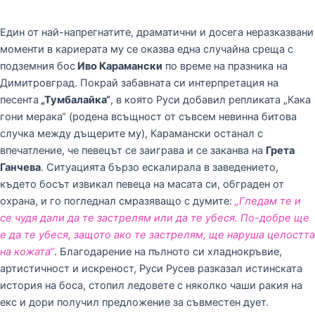
Един от най-напрегнатите, драматични и досега неразказвани
моменти в кариерата му се оказва една случайна среща с
подземния бос
Иво Карамански
по време на празника на
Димитровград. Покрай забавната си интерпретация на
песента
„Тумбалайка“
, в която Руси добавил репликата „Кака
гони мерака“ (родена всъщност от съвсем невинна битова
случка между дъщерите му), Карамански останал с
впечатление, че певецът се заиграва и се заканва на
Грета
Ганчева
. Ситуацията бързо ескалирала в заведението,
където босът извикал певеца на масата си, обграден от
охрана, и го погледнал смразяващо с думите:
„Гледам те и
се чудя дали да те застрелям или да те убеся. По-добре ще
е да те убеся, защото ако те застрелям, ще наруша целостта
на кожата“
. Благодарение на пълното си хладнокръвие,
артистичност и искреност, Руси Русев разказал истинската
история на боса, стопил ледовете с няколко чаши ракия на
екс и дори получил предложение за съвместен дует.