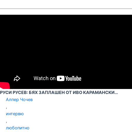
РУСИ РУСЕВ: БЯХ ЗАПЛАШЕН ОТ ИВО КАРАМАНСКИ…
Алпер Чочев
,
интервю
,
любопитно