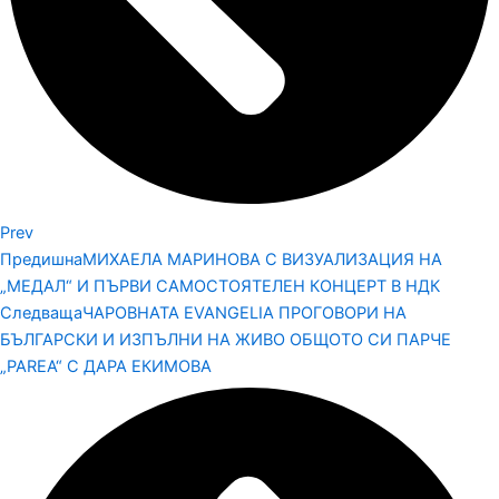
Prev
Предишна
МИХАЕЛА МАРИНОВА С ВИЗУАЛИЗАЦИЯ НА
„МЕДАЛ“ И ПЪРВИ САМОСТОЯТЕЛЕН КОНЦЕРТ В НДК
Следваща
ЧАРОВНАТА EVANGELIA ПРОГОВОРИ НА
БЪЛГАРСКИ И ИЗПЪЛНИ НА ЖИВО ОБЩОТО СИ ПАРЧЕ
„PAREA“ С ДАРА ЕКИМОВА