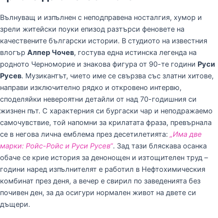
Вълнуващ и изпълнен с неподправена носталгия, хумор и
зрели житейски поуки епизод разтърси феновете на
качествените български истории. В студиото на известния
влогър
Алпер Чочев
, гостува една истинска легенда на
родното Черноморие и знакова фигура от 90-те години
Руси
Русев
. Музикантът, чието име се свързва със златни хитове,
направи изключително рядко и откровено интервю,
споделяйки невероятни детайли от над 70-годишния си
жизнен път. С характерния си бургаски чар и неподражаемо
самочувствие, той напомни за крилатата фраза, превърнала
се в негова лична емблема през десетилетията:
„Има две
марки: Ройс-Ройс и Руси Русев“
. Зад тази бляскава осанка
обаче се крие история за денонощен и изтощителен труд –
години наред изпълнителят е работил в Нефтохимическия
комбинат през деня, а вечер е свирил по заведенията без
почивен ден, за да осигури нормален живот на двете си
дъщери.