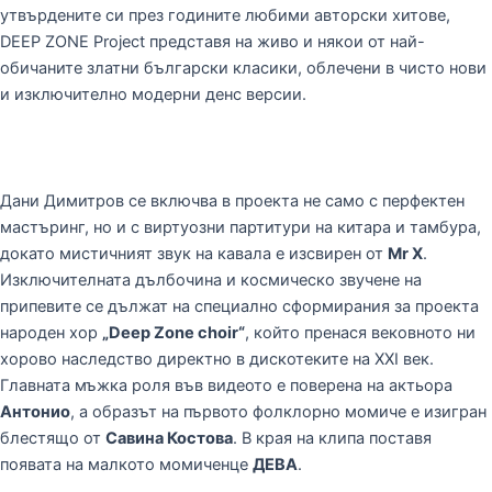
утвърдените си през годините любими авторски хитове,
DEEP ZONE Project представя на живо и някои от най-
обичаните златни български класики, облечени в чисто нови
и изключително модерни денс версии.
Дани Димитров се включва в проекта не само с перфектен
мастъринг, но и с виртуозни партитури на китара и тамбура,
докато мистичният звук на кавала е изсвирен от
Mr X
.
Изключителната дълбочина и космическо звучене на
припевите се дължат на специално сформирания за проекта
народен хор
„Deep Zone choir“
, който пренася вековното ни
хорово наследство директно в дискотеките на XXI век.
Главната мъжка роля във видеото е поверена на актьора
Антонио
, а образът на първото фолклорно момиче е изигран
блестящо от
Савина Костова
. В края на клипа поставя
появата на малкото момиченце
ДЕВА
.