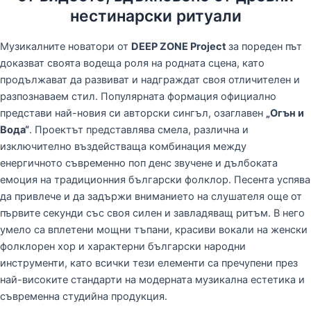
нестинарски ритуали
Музикалните новатори от
DEEP ZONE Project
за пореден път
доказват своята водеща роля на родната сцена, като
продължават да развиват и надграждат своя отличителен и
разпознаваем стил. Популярната формация официално
представи най-новия си авторски сингъл, озаглавен
„Огън и
Вода“
. Проектът представлява смела, различна и
изключително въздействаща комбинация между
енергичното съвременно поп денс звучене и дълбоката
емоция на традиционния български фолклор. Песента успява
да привлече и да задържи вниманието на слушателя още от
първите секунди със своя силен и завладяващ ритъм. В него
умело са вплетени мощни тъпани, красиви вокали на женски
фолклорен хор и характерни български народни
инструменти, като всички тези елементи са пречупени през
най-високите стандарти на модерната музикална естетика и
съвременна студийна продукция.