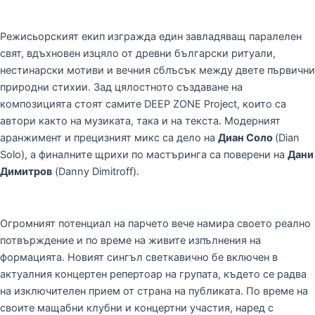
Режисьорският екип изгражда един завладяващ паралелен
свят, вдъхновен изцяло от древни български ритуали,
нестинарски мотиви и вечния сблъсък между двете първични
природни стихии. Зад цялостното създаване на
композицията стоят самите DEEP ZONE Project, които са
автори както на музиката, така и на текста. Модерният
аранжимент и прецизният микс са дело на
Диан Соло
(Dian
Solo), а финалните щрихи по мастъринга са поверени на
Дани
Димитров
(Danny Dimitroff).
Огромният потенциал на парчето вече намира своето реално
потвърждение и по време на живите изпълнения на
формацията. Новият сингъл светкавично бе включен в
актуалния концертен репертоар на групата, където се радва
на изключителен прием от страна на публиката. По време на
своите мащабни клубни и концертни участия, наред с