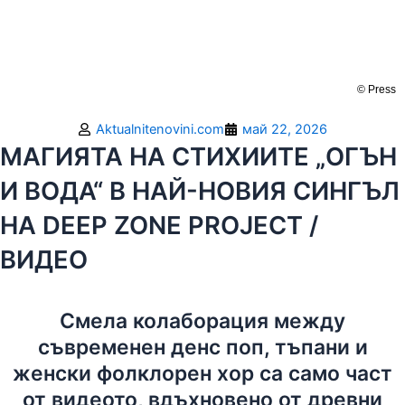
© Press
Aktualnitenovini.com
май 22, 2026
МАГИЯТА НА СТИХИИТЕ „ОГЪН
И ВОДА“ В НАЙ-НОВИЯ СИНГЪЛ
НА DEEP ZONE PROJECT /
ВИДЕО
Смела колаборация между
съвременен денс поп, тъпани и
женски фолклорен хор са само част
от видеото, вдъхновено от древни