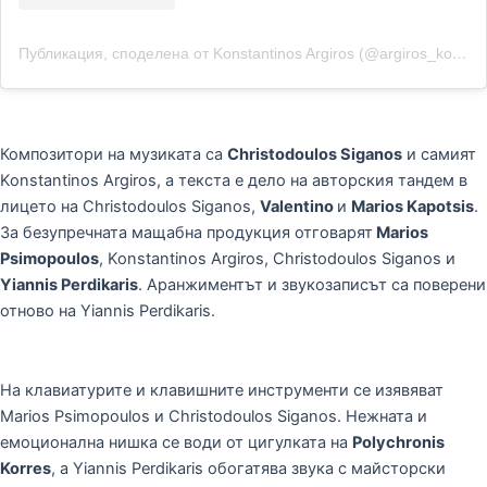
Публикация, споделена от Konstantinos Argiros (@argiros_konstantinos)
Композитори на музиката са
Christodoulos Siganos
и самият
Konstantinos Argiros, а текста е дело на авторския тандем в
лицето на Christodoulos Siganos,
Valentino
и
Marios Kapotsis
.
За безупречната мащабна продукция отговарят
Marios
Psimopoulos
, Konstantinos Argiros, Christodoulos Siganos и
Yiannis Perdikaris
. Аранжиментът и звукозаписът са поверени
отново на Yiannis Perdikaris.
На клавиатурите и клавишните инструменти се изявяват
Marios Psimopoulos и Christodoulos Siganos. Нежната и
емоционална нишка се води от цигулката на
Polychronis
Korres
, а Yiannis Perdikaris обогатява звука с майсторски