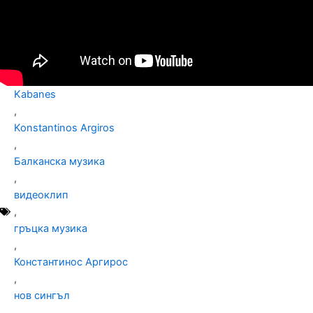
Kabanes
,
Konstantinos Argiros
,
Балканска музика
,
видеоклип
,
гръцка музика
,
Константинос Аргирос
,
нов сингъл
,