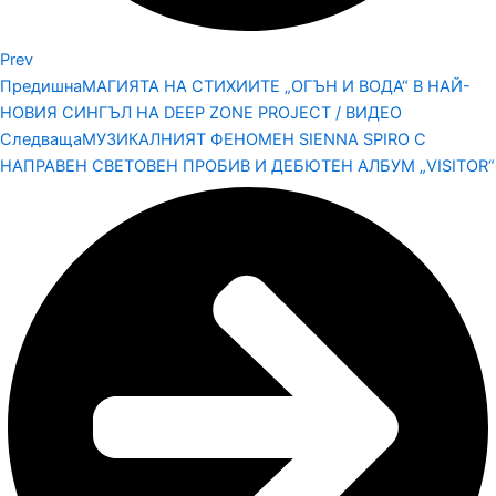
Prev
Предишна
МАГИЯТА НА СТИХИИТЕ „ОГЪН И ВОДА“ В НАЙ-
НОВИЯ СИНГЪЛ НА DEEP ZONE PROJECT / ВИДЕО
Следваща
МУЗИКАЛНИЯТ ФЕНОМЕН SIENNA SPIRO С
НАПРАВЕН СВЕТОВЕН ПРОБИВ И ДЕБЮТЕН АЛБУМ „VISITOR“