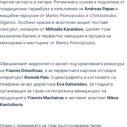
партии на лаута и китари. Ритмичната основа е подсилена от
традиционна тарамбука в изпълнение на
Andreas Papas
и
мащабни перкусии от Marios Psimopoulos и Christodoulos
Siganos. Особено красив и екзотичен акцент поставя
сантурът, изсвирен от
Miltiadis Karaiskos
. Целият този
музикален баланс е перфектно завършен в процеса на
миксиране и мастъринг от Marios Psimopoulos.
Официалният видеоклип е заснет под креативната режисура
на
Yiannis Dimolitsas
, а за перфектната картина отговаря
операторът
Romnik Palo
. Сценографията и костюмите са
поверени на арт директора
Eva Gaitanidou
. За гладката
организация на терен се погрижиха мениджърът на
продукцията
Yiannis Machairas
и неговият асистент
Nikos
Kantzilieris
.
Освен с премиерата на тази дългоочаквана песен,