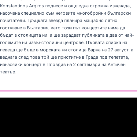
Konstantinos Argiros поднесе и още една огромна изненада,
насочена специално към неговите многобройни български
почитатели. Гръцката звезда планира мащабно лятно
гостуване в България, като този път концертите няма да
бъдат в столицата ни, а ще зарадват публиката в два от най-
големите ни извънстолични центрове. Първата спирка на
певеца ще бъде в морската ни столица Варна на 27 август, а
веднага след това той ще пристигне в Града под тепетата,
изнасяйки концерт в Пловдив на 2 септември на Античен
театър.