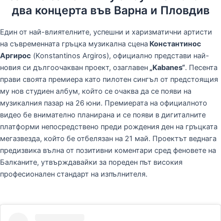
два концерта във Варна и Пловдив
Един от най-влиятелните, успешни и харизматични артисти
на съвременната гръцка музикална сцена
Константинос
Аргирос
(Konstantinos Argiros), официално представи най-
новия си дългоочакван проект, озаглавен
„Kabanes“
. Песента
прави своята премиера като пилотен сингъл от предстоящия
му нов студиен албум, който се очаква да се появи на
музикалния пазар на 26 юни. Премиерата на официалното
видео бе внимателно планирана и се появи в дигиталните
платформи непосредствено преди рождения ден на гръцката
мегазвезда, който бе отбелязан на 21 май. Проектът веднага
предизвика вълна от позитивни коментари сред феновете на
Балканите, утвърждавайки за пореден път високия
професионален стандарт на изпълнителя.