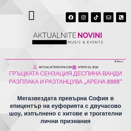
MENU
F
I
T
E
P
A
N
I
N
H
C
S
K
V
O
E
T
T
E
N
B
A
O
L
E
O
G
K
O
-
O
R
P
S
K
A
E
Q
M
U
A
R
© Press
E
AKTUALNITENOVINI.COM
АПРИЛ 24, 2026
-
ГРЪЦКАТА СЕНЗАЦИЯ ДЕСПИНА ВАНДИ
A
L
РАЗПЛАКА И РАЗТАНЦУВА „АРЕНА 8888“
T
Мегазвездата превърна София в
епицентър на еуфорията с двучасово
шоу, изпълнено с хитове и трогателни
лични признания