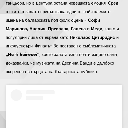
танцьори, но в центъра остана човешката емоция. Сред
гостите в залата присъстваха едни от най-големите
имена на българската поп фолк сцена –
Софи
Маринова, Анелия, Преслава, Галена
и
Меди
, както и
популярни лица от екрана като
Николаос Цитиридис
и
инфлуенсъри. Финалът бе поставен с емблематичната
„Na ti hairesei“
, която залата изпя почти изцяло сама,
доказвайки, че музиката на Деспина Ванди е дълбоко
вкоренена в сърцата на българската публика.