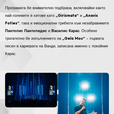
Програмата бе внимателно подбрана, включвайки както
най-големите ѝ хитове като
„Girismata“
и
„Anavis
Foties“
, така и емоционални трибюти към незабравимите
Пантелис Пантелидис
и
Василис Карас
. Особено
трогателно бе изпълнението на
„Gela Mou“
– първата
песен в кариерата на Ванди, записана именно с покойния
Карас.