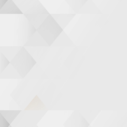
O
R
K
A
M