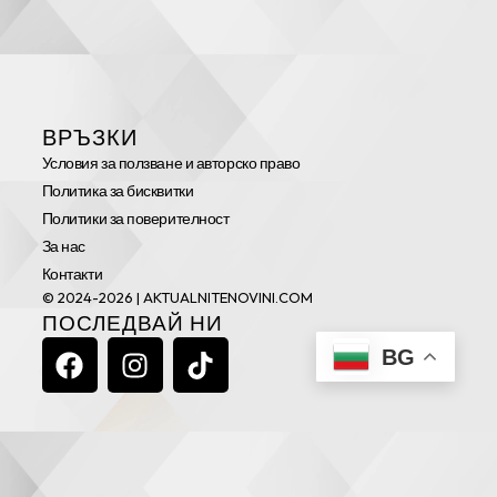
ВРЪЗКИ
Условия за ползване и авторско право
Политика за бисквитки
Политики за поверителност
За нас
Контакти
© 2024-2026 | AKTUALNITENOVINI.COM
ПОСЛЕДВАЙ НИ
F
I
T
BG
A
N
I
C
S
K
E
T
T
B
A
O
O
G
K