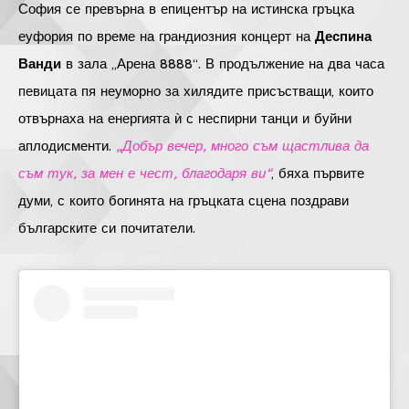
София се превърна в епицентър на истинска гръцка
еуфория по време на грандиозния концерт на
Деспина
Ванди
в зала „Арена 8888“. В продължение на два часа
певицата пя неуморно за хилядите присъстващи, които
отвърнаха на енергията ѝ с неспирни танци и буйни
аплодисменти.
„Добър вечер, много съм щастлива да
съм тук, за мен е чест, благодаря ви“
, бяха първите
думи, с които богинята на гръцката сцена поздрави
българските си почитатели.