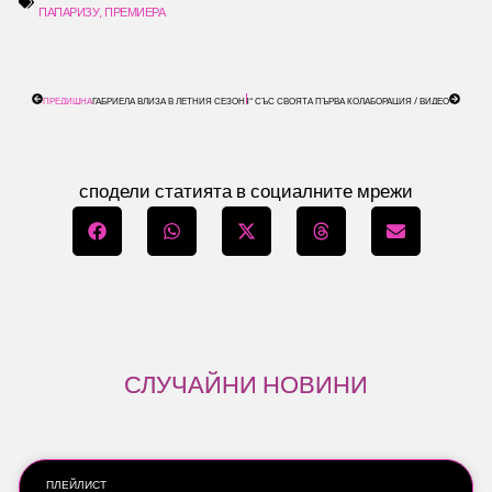
ПАПАРИЗУ
,
ПРЕМИЕРА
PREV
СЛЕДВ
ЕДВАЩА
ГАЛЕНА И V:RGO ВКАРВАТ ФЕНОВЕТЕ В „АМНЕЗИЯ“ СЪС СВОЯТА ПЪРВА КОЛАБОРАЦИЯ / ВИДЕО
ПРЕДИШНА
ГАБРИЕЛА ВЛИЗА В ЛЕТНИЯ СЕЗОН С НОВ ХИТ – „ЛУДА“ / ВИДЕО
сподели статията в социалните мрежи
СЛУЧАЙНИ НОВИНИ
ПЛЕЙЛИСТ