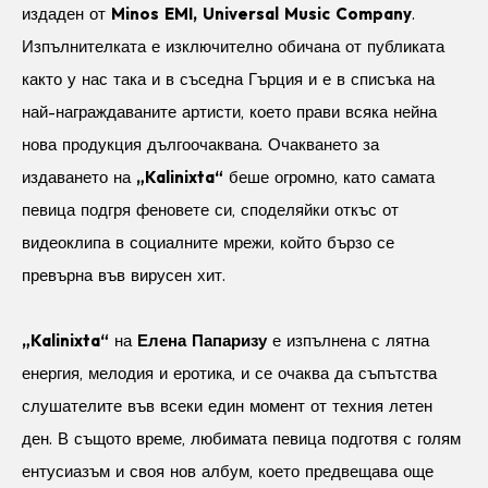
издаден от
Minos EMI, Universal Music Company
.
Изпълнителката е изключително обичана от публиката
както у нас така и в съседна Гърция и е в списъка на
най-награждаваните артисти, което прави всяка нейна
нова продукция дългоочаквана. Очакването за
издаването на
„Kalinixta“
беше огромно, като самата
певица подгря феновете си, споделяйки откъс от
видеоклипа в социалните мрежи, който бързо се
превърна във вирусен хит.
„Kalinixta“
на
Елена Папаризу
е изпълнена с лятна
енергия, мелодия и еротика, и се очаква да съпътства
слушателите във всеки един момент от техния летен
ден. В същото време, любимата певица подготвя с голям
ентусиазъм и своя нов албум, което предвещава още