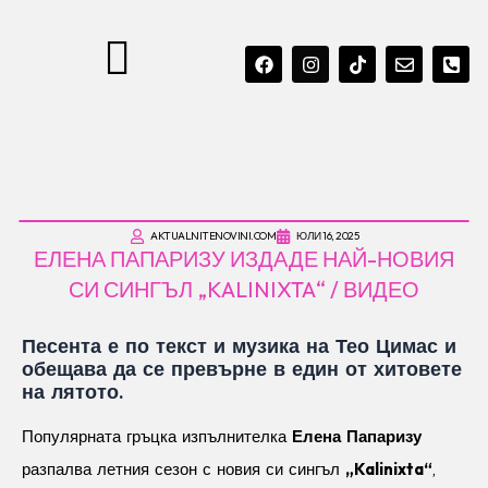
MENU
F
I
T
E
P
A
N
I
N
H
C
S
K
V
O
E
T
T
E
N
B
A
O
L
E
O
G
K
O
-
O
R
P
S
K
A
E
Q
M
U
A
R
AKTUALNITENOVINI.COM
ЮЛИ 16, 2025
E
ЕЛЕНА ПАПАРИЗУ ИЗДАДЕ НАЙ-НОВИЯ
-
A
СИ СИНГЪЛ „KALINIXTA“ / ВИДЕО
L
T
Песента е по текст и музика на Тео Цимас и
обещава да се превърне в един от хитовете
на лятото.
Популярната гръцка изпълнителка
Елена Папаризу
разпалва летния сезон с новия си сингъл
„Kalinixta“
,