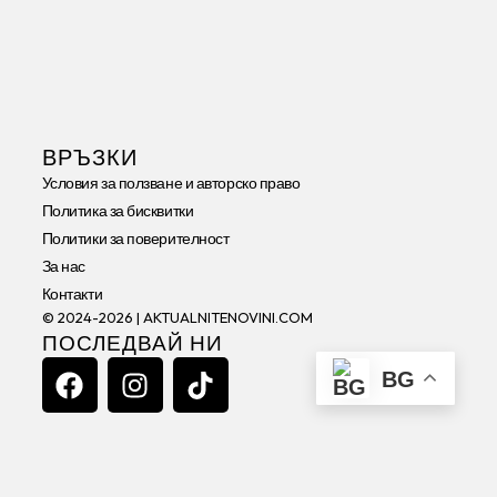
ВРЪЗКИ
Условия за ползване и авторско право
Политика за бисквитки
Политики за поверителност
За нас
Контакти
© 2024-2026 | AKTUALNITENOVINI.COM
ПОСЛЕДВАЙ НИ
F
I
T
BG
A
N
I
C
S
K
E
T
T
B
A
O