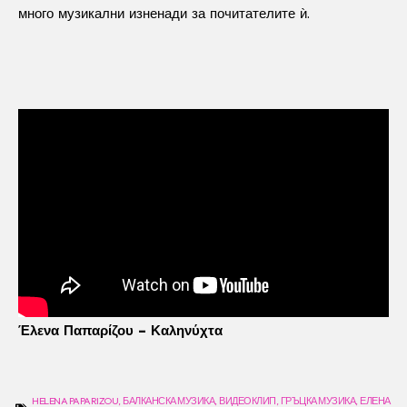
много музикални изненади за почитателите ѝ.
Έλενα Παπαρίζου – Καληνύχτα
HELENA PAPARIZOU
,
БАЛКАНСКА МУЗИКА
,
ВИДЕОКЛИП
,
ГРЪЦКА МУЗИКА
,
ЕЛЕНА