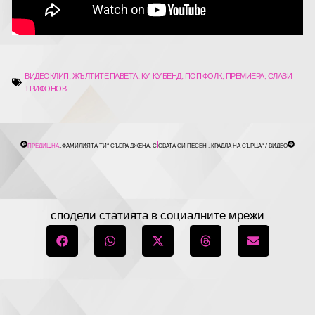
ПАВЕТА“
ВИДЕОКЛИП
,
ЖЪЛТИТЕ ПАВЕТА
,
КУ-КУ БЕНД
,
ПОП ФОЛК
,
ПРЕМИЕРА
,
СЛАВИ
ТРИФОНОВ
PREV
СЛЕДВ
ПРЕДИШНА
„ФАМИЛИЯТА ТИ“ СЪБРА ДЖЕНА, СИМОНА, ЛИДИЯ И МИРЕЛА В ЕДНА НЕОЧАКВАНА ИСТОРИ
СЛЕДВАЩА
ИЛИЯН ПРЕДСТАВИ НОВАТА СИ ПЕСЕН „КРАДЛА НА СЪРЦА“ / ВИДЕО
сподели статията в социалните мрежи