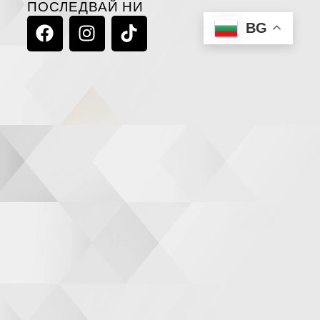
ПОСЛЕДВАЙ НИ
F
I
T
BG
A
N
I
C
S
K
E
T
T
B
A
O
O
G
K
O
R
K
A
M