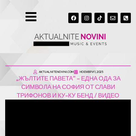
MENU
F
I
T
E
P
A
N
I
N
H
C
S
K
V
O
E
T
T
E
N
B
A
O
L
E
O
G
K
O
-
O
R
P
S
K
A
E
Q
M
U
A
R
E
-
AKTUALNITENOVINI.COM
НОЕМВРИ 1, 2025
„ЖЪЛТИТЕ ПАВЕТА“ – ЕДНА ОДА ЗА
A
L
СИМВОЛА НА СОФИЯ ОТ СЛАВИ
T
ТРИФОНОВ И КУ-КУ БЕНД / ВИДЕО
„Жълтите павета“
представлява римейк на
ретро попфолк хита
„Камъните падат“
.
Новият сингъл на
Слави Трифонов и Ку-Ку Бенд
–