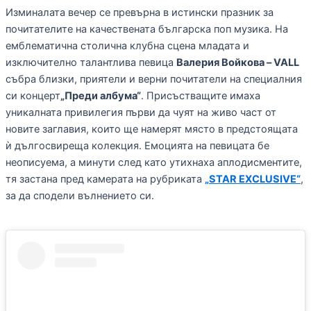
Изминалата вечер се превърна в истински празник за
почитателите на качествената българска поп музика. На
емблематична столична клубна сцена младата и
изключително талантлива певица
Валерия Войкова – VALL
събра близки, приятели и верни почитатели на специалния
си концерт
„Преди албума“
. Присъстващите имаха
уникалната привилегия първи да чуят на живо част от
новите заглавия, които ще намерят място в предстоящата
ѝ дългосвиреща колекция. Емоцията на певицата бе
неописуема, а минути след като утихнаха аплодисментите,
тя застана пред камерата на рубриката
„STAR EXCLUSIVE“
,
за да сподели вълнението си.