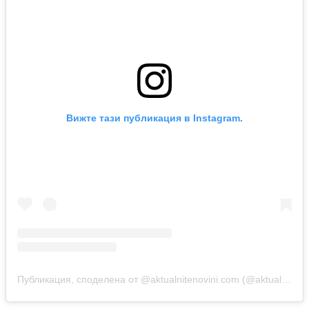
Вижте тази публикация в Instagram.
Публикация, споделена от @aktualnitenovini.com (@aktualnite_novini)