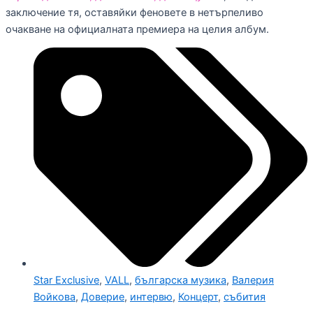
заключение тя, оставяйки феновете в нетърпеливо
очакване на официалната премиера на целия албум.
Star Exclusive
,
VALL
,
българска музика
,
Валерия
Войкова
,
Доверие
,
интервю
,
Концерт
,
събития