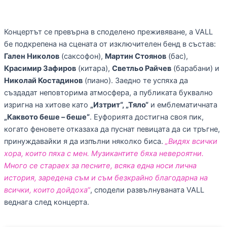
Концертът се превърна в споделено преживяване, а VALL
бе подкрепена на сцената от изключителен бенд в състав:
Гален Николов
(саксофон),
Мартин Стоянов
(бас),
Красимир Зафиров
(китара),
Светльо Райчев
(барабани) и
Николай Костадинов
(пиано). Заедно те успяха да
създадат неповторима атмосфера, а публиката буквално
изригна на хитове като
„Изтрит“, „Тяло“
и емблематичната
„Каквото беше – беше“
. Еуфорията достигна своя пик,
когато феновете отказаха да пуснат певицата да си тръгне,
принуждавайки я да изпълни няколко биса.
„Видях всички
хора, които пяха с мен. Музикантите бяха невероятни.
Много се стараех за песните, всяка една носи лична
история, заредена съм и съм безкрайно благодарна на
всички, които дойдоха“
, сподели развълнуваната VALL
веднага след концерта.