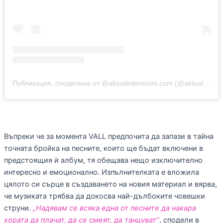
Публикация, споделена от @aktualnitenovini.com (@aktualnite_novini)
Въпреки че за момента VALL предпочита да запази в тайна
точната бройка на песните, които ще бъдат включени в
предстоящия ѝ албум, тя обещава нещо изключително
интересно и емоционално. Изпълнителката е вложила
цялото си сърце в създаването на новия материал и вярва,
че музиката трябва да докосва най-дълбоките човешки
струни.
„Надявам се всяка една от песните да накара
хората да плачат, да се смеят, да танцуват“
, сподели в