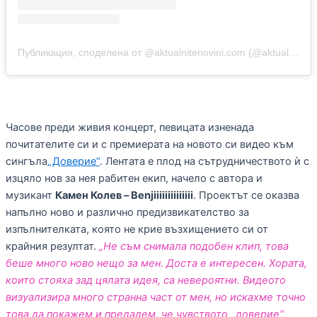
Публикация, споделена от @aktualnitenovini.com (@aktualnite_novini)
Часове преди живия концерт, певицата изненада
почитателите си и с премиерата на новото си видео към
сингъла
„Доверие“
. Лентата е плод на сътрудничеството ѝ с
изцяло нов за нея рабитен екип, начело с автора и
музикант
Камен Колев – Benjiiiiiiiiiiiiii
. Проектът се оказва
напълно ново и различно предизвикателство за
изпълнителката, която не крие възхищението си от
крайния резултат.
„Не съм снимала подобен клип, това
беше много ново нещо за мен. Доста е интересен. Хората,
които стояха зад цялата идея, са невероятни. Видеото
визуализира много странна част от мен, но искахме точно
това да покажем и предадем, че чувството „доверие“