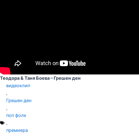
Теодора & Таня Боева – Грешен ден
видеоклип
,
Грешен ден
,
поп фолк
,
премиера
,