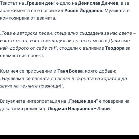
Текстът на
„Грешен ден“
е дело на
Денислав Динчев
, а за
аранжимента се е погрижил
Росен Йорданов
. Музиката е
композирана от двамата.
„Това е авторска песен, специално създадена за нас двете –
и като текст, и като мелодия ни докосна много! Дали сме
най-доброто от себе си!“
, сподели с вълнение
Теодора
за
съвместния проект.
Към нея се присъедини и
Таня Боева
, която добави:
„Надяваме се песента да влезе в сърцата на хората и да
звучи на техните празници!“
.
Визуалната интерпретация на
„Грешен ден“
е поверена на
доказания режисьор
Людмил Иларионов – Люси
.