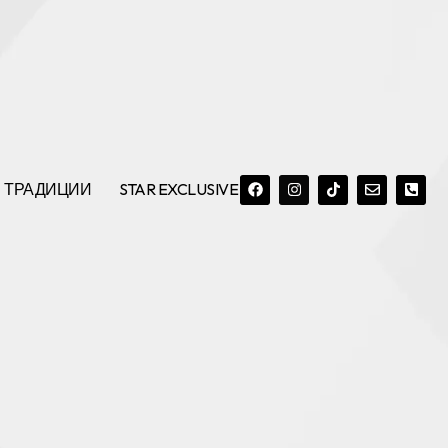
F
I
T
E
P
A
N
I
N
H
C
S
K
V
O
ТРАДИЦИИ
STAR EXCLUSIVE
E
T
T
E
N
B
A
O
L
E
O
G
K
O
-
O
R
P
S
K
A
E
Q
M
U
A
R
E
-
A
L
T