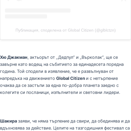
Публикация, споделена от Global Citizen (@glblctzn)
Хю Джакман
, актьорът от „Дедпул“ и „Върколак“, ще се
завърне като водещ на събитието за единадесета поредна
година. Той сподели в изявление, че е развълнуван от
напредъка на движението
Global Citizen
и с нетърпение
очаква да се застъпи за една по-добра планета заедно с
колегите си посланици, изпълнители и световни лидери.
Шакира
заяви, че няма търпение да свири, да обединява и да
вдъхновява за действие. Целите на тазгодишния фестивал са