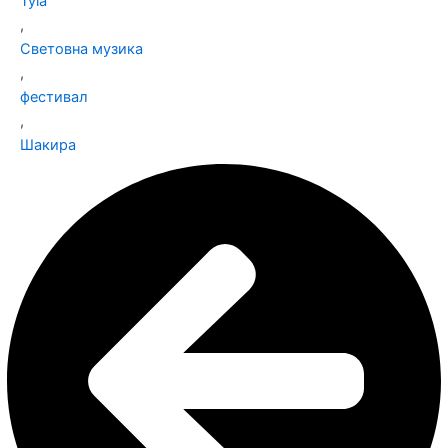
Tyla
,
Световна музика
,
фестивал
,
Шакира