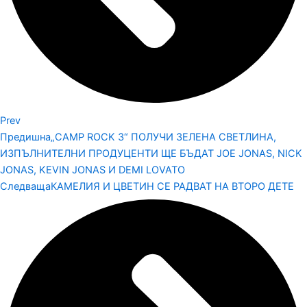
Prev
Предишна
„CAMP ROCK 3“ ПОЛУЧИ ЗЕЛЕНА СВЕТЛИНА,
ИЗПЪЛНИТЕЛНИ ПРОДУЦЕНТИ ЩЕ БЪДАТ JOE JONAS, NICK
JONAS, KEVIN JONAS И DEMI LOVATO
Следваща
КАМЕЛИЯ И ЦВЕТИН СЕ РАДВАТ НА ВТОРО ДЕТЕ