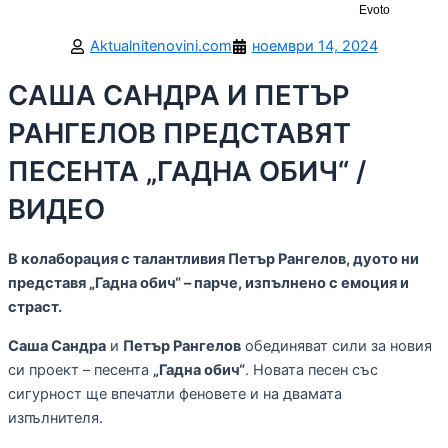
Evoto
Aktualnitenovini.com
ноември 14, 2024
САША САНДРА И ПЕТЪР
РАНГЕЛОВ ПРЕДСТАВЯТ
ПЕСЕНТА „ГАДНА ОБИЧ“ /
ВИДЕО
В колаборация с талантливия Петър Рангелов, дуото ни
представя „Гадна обич“ – парче, изпълнено с емоция и
страст.
Саша Сандра
и
Петър Рангелов
обединяват сили за новия
си проект – песента
„Гадна обич“
. Новата песен със
сигурност ще впечатли феновете и на двамата
изпълнителя.