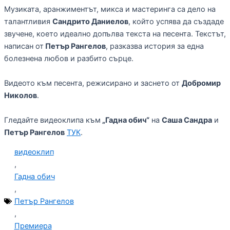
Музиката, аранжиментът, микса и мастеринга са дело на
талантливия
Сандрито Даниелов
, който успява да създаде
звучене, което идеално допълва текста на песента. Текстът,
написан от
Петър Рангелов
, разказва история за една
болезнена любов и разбито сърце.
Видеото към песента, режисирано и заснето от
Добромир
Николов
.
Гледайте видеоклипа към
„Гадна обич“
на
Саша Сандра
и
Петър Рангелов
ТУК
.
видеоклип
,
Гадна обич
,
Петър Рангелов
,
Премиера