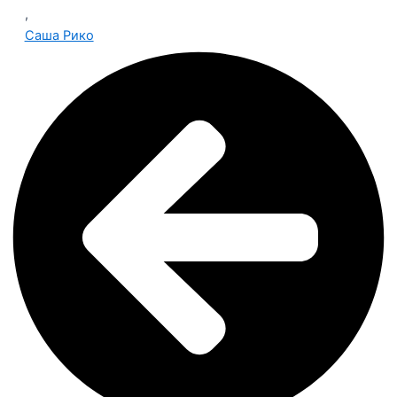
,
Саша Рико