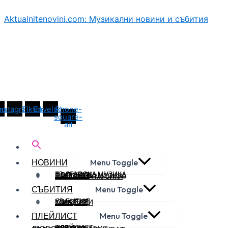
Aktualnitenovini.com: Музикални новини и събития
book
Instagram
Tiktok
Envelope
Phone-
square-
alt
НОВИНИ
Menu Toggle
БЪЛГАРСКА МУЗИКА
ПОП ФОЛК
ФОЛКЛОР
БАЛКАНСКА МУЗИКА
СВЕТОВНА МУЗИКА
СЪБИТИЯ
Menu Toggle
СЪБИТИЯ
УЧАСТИЯ
КОНЦЕРТИ
ГАЛЕРИЯ
ПЛЕЙЛИСТ
Menu Toggle
ПЛЕЙЛИСТ