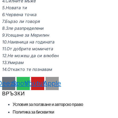
4.Силните мъже
5.Новата ти
6.Червена точка
7.Бързо ли говоря
8.Зле разпределени
9.Усещане за Мерилин
10.Наивница на годината
11.От добрите момичета
12.Не можеш да си влюбен
13.Умирам
14.Откакто те познавам
Deezer
Spotify
Youtube
Apple
ВРЪЗКИ
Условия за ползване и авторско право
Политика за бисквитки