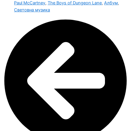
Paul McCartney
,
The Boys of Dungeon Lane
,
Албум
,
Световна музика