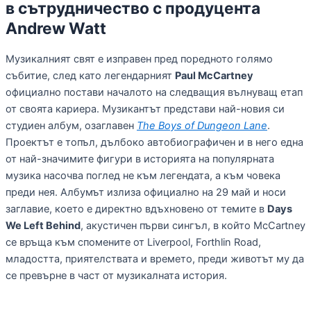
в сътрудничество с продуцента
Andrew Watt
Музикалният свят е изправен пред поредното голямо
събитие, след като легендарният
Paul McCartney
официално постави началото на следващия вълнуващ етап
от своята кариера. Музикантът представи най-новия си
студиен албум, озаглавен
The Boys of Dungeon Lane
.
Проектът е топъл, дълбоко автобиографичен и в него една
от най-значимите фигури в историята на популярната
музика насочва поглед не към легендата, а към човека
преди нея. Албумът излиза официално на 29 май и носи
заглавие, което е директно вдъхновено от темите в
Days
We Left Behind
, акустичен първи сингъл, в който McCartney
се връща към спомените от Liverpool, Forthlin Road,
младостта, приятелствата и времето, преди животът му да
се превърне в част от музикалната история.