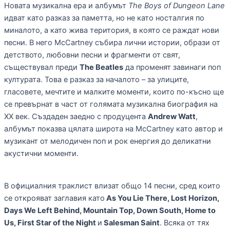
Новата музикална ера и албумът
The Boys of Dungeon Lane
идват като разказ за паметта, но не като носталгия по
миналото, а като жива територия, в която се раждат нови
песни. В него McCartney събира лични истории, образи от
детството, любовни песни и фрагменти от свят,
съществувал преди
The Beatles
да променят завинаги поп
културата. Това е разказ за началото – за улиците,
гласовете, мечтите и малките моменти, които по-късно ще
се превърнат в част от голямата музикална биография на
XX век. Създаден заедно с продуцента
Andrew Watt
,
албумът показва цялата широта на McCartney като автор и
музикант от мелодичен поп и рок енергия до деликатни
акустични моменти.
В официалния траклист влизат общо 14 песни, сред които
се открояват заглавия като
As You Lie There, Lost Horizon,
Days We Left Behind, Mountain Top, Down South, Home to
Us, First Star of the Night
и
Salesman Saint
. Всяка от тях