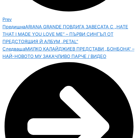
Prev
Предишна
ARIANA GRANDE ПОВДИГА ЗАВЕСАТА С „HATE
THAT I MADE YOU LOVE ME“ – ПЪРВИ СИНГЪЛ ОТ
ПРЕДСТОЯЩИЯ Й АЛБУМ „PETAL“
Следваща
МИЛКО КАЛАЙДЖИЕВ ПРЕДСТАВИ „БОНБОНА“ –
НАЙ-НОВОТО МУ ЗАКАЧЛИВО ПАРЧЕ / ВИДЕО