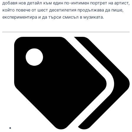
добавя нов детайл към един по-интимен портрет на артист,
който повече от шест десетилетия продължава да пише,
експериментира и да търси смисъл в музиката.