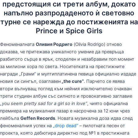
предстоящия си трети албум, докато
напълно разпродаденото ѝ световно
турне се нарежда до постиженията на
Prince и Spice Girls
Феноменалната
Оливия Родриго
(Olivia Rodrigo) отново
доказва, че притежава уникалното умение да превръща
разбитото сърце в ярък, споделен и незабравим поп момент
за милиони хора по света. Носителката на престижните
награди „Грами“ и мултиплатинена певица официално издаде
новия си сингъл, озаглавен
„the cure“
. Парчето се явява
втори вълнуващ поглед към нейния изключително очакван
трети студиен албум със силното и провокативно заглавие
„you seem pretty sad for a girl so in love“
, чиято официална
премиера на музикалния пазар е насрочена за 12 юни чрез
лейбъла
Geffen Records
. Новата музикална доза идва след
феноменалния успех на
„drop dead“
– пилотната песен от
проекта, която дебютира директно под №1 в престижната