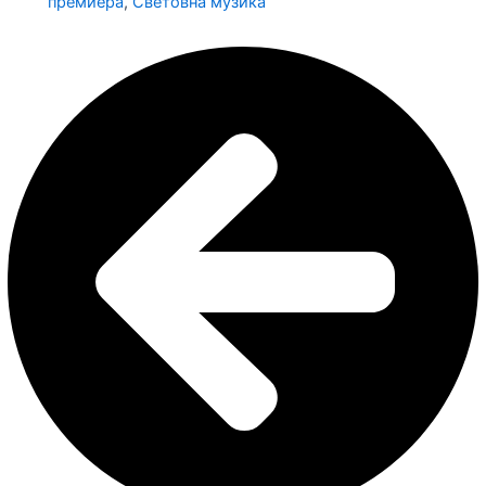
премиера
,
Световна музика