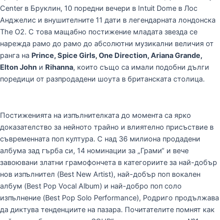
Center в Бруклин, 10 поредни вечери в Intuit Dome в Лос
Анджелис и внушителните 11 дати в легендарната лондонска
The O2. С това мащабно постижение младата звезда се
нарежда рамо до рамо до абсолютни музикални величия от
ранга на
Prince, Spice Girls, One Direction, Ariana Grande,
Elton John
и
Rihanna
, които също са имали подобни дълги
поредици от разпродадени шоута в британската столица.
Постиженията на изпълнителката до момента са ярко
доказателство за нейното трайно и влиятелно присъствие в
съвременната поп култура. С над 36 милиона продадени
албума зад гърба си, 14 номинации за „Грами“ и вече
завоювани златни грамофончета в категориите за най-добър
нов изпълнител (Best New Artist), най-добър поп вокален
албум (Best Pop Vocal Album) и най-добро поп соло
изпълнение (Best Pop Solo Performance), Родриго продължава
да диктува тенденциите на пазара. Почитателите помнят как