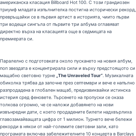
американска класация Billboard Hot 100. С този грандиозен
триумф младата изпълнителка постигна исторически рекорд,
превръщайки се в първия артист в историята, чиито първи
три водещи сингъла от първите три албума оглавяват
директно върха на класацията още в седмицата на
премиерата си.
Паралелно с подготовката около пускането на новия албум,
поп звездата е концентрирала сили и върху предстоящото си
мащабно световно турне
„The Unraveled Tour“
. Музикалната
обиколка трябва да започне през септември и вече е напълно
разпродадена в глобален мащаб, предизвиквайки истинска
истерия сред феновете. Търсенето на пропуски се оказа
толкова огромно, че се наложи добавянето на нови
извънредни дати, с което продадените билети надхвърлиха
главозамайващата цифра от 1 милион. Турнето вече бележи
рекорди в някои от най-големите световни зали, като
програмата включва забележителните 10 концерта в Barclays