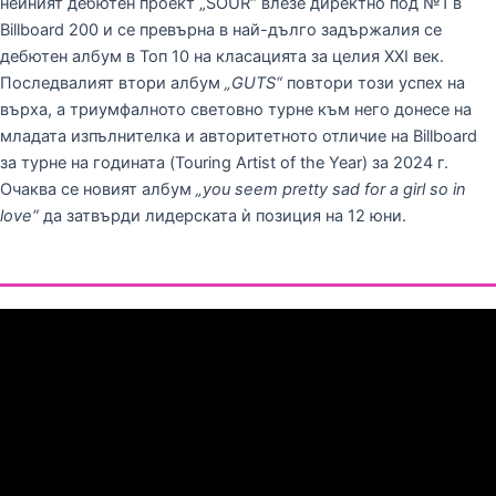
нейният дебютен проект „SOUR“ влезе директно под №1 в
Billboard 200 и се превърна в най-дълго задържалия се
дебютен албум в Топ 10 на класацията за целия XXI век.
Последвалият втори албум
„GUTS“
повтори този успех на
върха, а триумфалното световно турне към него донесе на
младата изпълнителка и авторитетното отличие на Billboard
за турне на годината (Touring Artist of the Year) за 2024 г.
Очаква се новият албум
„you seem pretty sad for a girl so in
love“
да затвърди лидерската ѝ позиция на 12 юни.