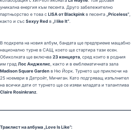
колаборация с хип-хоп иконата
Lil Wayne
. Той добавя
уникална енергия към песента. Друго забележително
партньорство е това с
LISA от Blackpink
в песента
„Priceless”
,
както и със
Sexyy Red
в
„I like It”
.
В подкрепа на новия албум, бандата ще предприеме мащабно
национално турне в САЩ, което ще стартира тази есен.
Обиколката ще включва
23 концерта
, сред които в родния
им град
Лос Анджелис
, както и в емблематичната зала
Madison Square Garden
в Ню Йорк. Турнето ще приключи на
25 ноември в Детройт, Мичиган. Като подгряващ изпълнител
на всички дати от турнето ще се изяви младата и талантлива
Claire Rosinkranz
.
Траклист на албума „Love Is Like”: