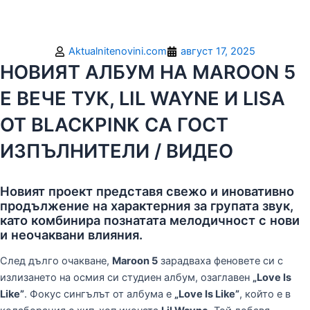
Aktualnitenovini.com
август 17, 2025
НОВИЯТ АЛБУМ НА MAROON 5
Е ВЕЧЕ ТУК, LIL WAYNE И LISA
ОТ BLACKPINK СА ГОСТ
ИЗПЪЛНИТЕЛИ / ВИДЕО
Новият проект представя свежо и иновативно
продължение на характерния за групата звук,
като комбинира познатата мелодичност с нови
и неочаквани влияния.
След дълго очакване,
Maroon 5
зарадваха феновете си с
излизането на осмия си студиен албум, озаглавен
„Love Is
Like”
. Фокус сингълът от албума е
„Love Is Like”
, който е в