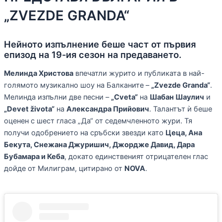
„ZVEZDE GRANDA“
Нейното изпълнение беше част от първия
епизод на 19-ия сезон на предаването.
Мелинда Христова
впечатли журито и публиката в най-
голямото музикално шоу на Балканите –
„Zvezde Granda“
.
Мелинда изпълни две песни –
„Cveta“
на
Шабан Шаулич
и
„Devet života“
на
Александра Прийович
. Талантът ѝ беше
оценен с шест гласа „Да“ от седемчленното жури. Тя
получи одобрението на сръбски звезди като
Цеца, Ана
Бекута, Снежана Джуришич, Джордже Давид, Дара
Бубамара и Кеба
, докато единственият отрицателен глас
дойде от Милиграм, цитирано от
NOVA
.