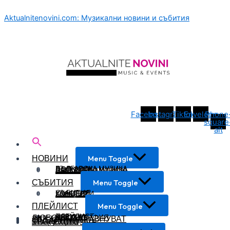
Aktualnitenovini.com: Музикални новини и събития
Facebook
Instagram
Tiktok
Envelope
Phone
square
alt
НОВИНИ
Menu Toggle
БЪЛГАРСКА МУЗИКА
ПОП ФОЛК
ФОЛКЛОР
БАЛКАНСКА МУЗИКА
СВЕТОВНА МУЗИКА
СЪБИТИЯ
Menu Toggle
СЪБИТИЯ
УЧАСТИЯ
КОНЦЕРТИ
ГАЛЕРИЯ
ПЛЕЙЛИСТ
Menu Toggle
ПЛЕЙЛИСТ
АЛБУМИ
ЛЮБОПИТНО
ДИСКОГРАФИЯ
ЗВЕЗДИТЕ ПРАЗНУВАТ
ОТ ЕКРАНА
ТРАДИЦИИ
STAR EXCLUSIVE