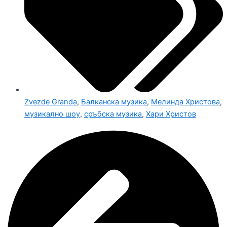
Zvezde Granda
,
Балканска музика
,
Мелинда Христова
,
музикално шоу
,
сръбска музика
,
Хари Христов