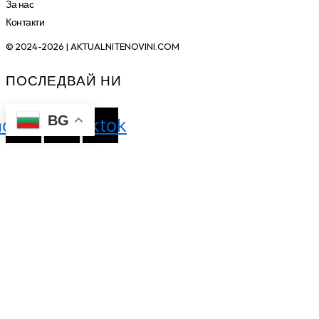
За нас
Контакти
© 2024-2026 | AKTUALNITENOVINI.COM
ПОСЛЕДВАЙ НИ
BG
acebook
Instagram
Tiktok