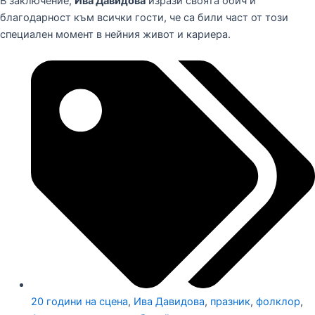
В заключение,
Ива Давидова
изрази своята обич и
благодарност към всички гости, че са били част от този
специален момент в нейния живот и кариера.
20 години на сцена
,
Ива Давидова
,
празник
,
фолклор
,