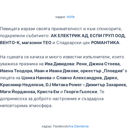
кадри:
Hi!ife
Певицата изрази своята признателност и към спонсорите,
подкрепили събитието:
АК ЕЛЕКТРИК АД, ЕСПИ ГРУП ООД,
ВЕНТО-К, магазини ТЕО
и Сладкарски цех
РОМАНТИКА
.
На сцената се качиха и много известни изпълнители, които
уважиха празника на
Ива Давидова
:
Рени, Джина Стоева,
Ивена Теодора, Иван и Ивана Дякови, оркестър „Пловдив“
в
лицата на
Цонка Нанова
и
Славчо Александров, Дарко,
Красимир Недялков, DJ Митака Power – Димитър Захариев,
Маги Йорданова, Криста Ем
и
Георги Гьолски
. Те
допринесоха за доброто настроение и създадоха
неповторима атмосфера.
кадър: Facebook/
Iva Davidova