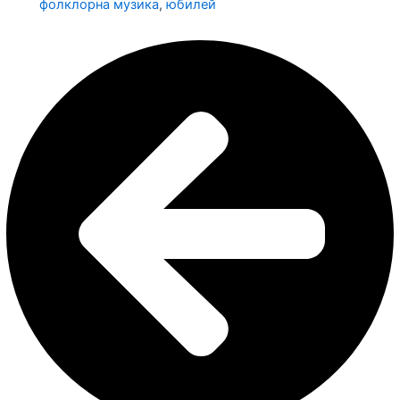
фолклорна музика
,
юбилей