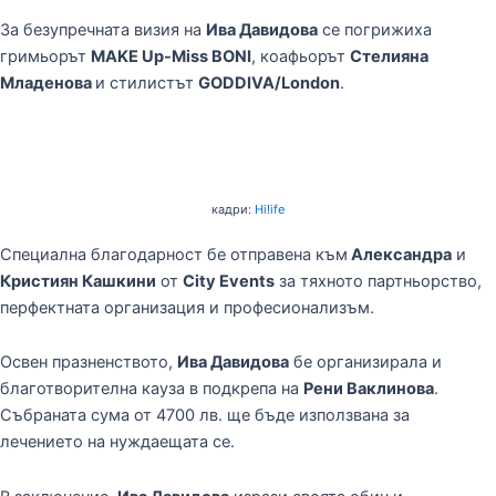
За безупречната визия на
Ива Давидова
се погрижиха
гримьорът
MAKE Up-Miss BONI
, коафьорът
Стелияна
Младенова
и стилистът
GODDIVA/London
.
кадри:
Hi!ife
Специална благодарност бе отправена към
Александра
и
Кристиян Кашкини
от
City Events
за тяхното партньорство,
перфектната организация и професионализъм.
Освен празненството,
Ива Давидова
бе организирала и
благотворителна кауза в подкрепа на
Рени Ваклинова
.
Събраната сума от 4700 лв. ще бъде използвана за
лечението на нуждаещата се.