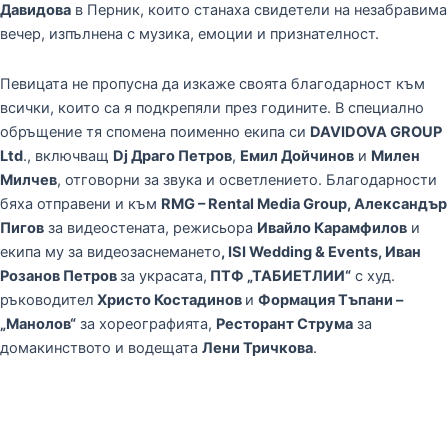
Давидова
в Перник, които станаха свидетели на незабравима
вечер, изпълнена с музика, емоции и признателност.
Певицата не пропусна да изкаже своята благодарност към
всички, които са я подкрепяли през годините. В специално
обръщение тя спомена поименно екипа си
DAVIDOVA GROUP
Ltd
., включващ
Dj Драго Петров
,
Емил Дойчинов
и
Милен
Милчев
, отговорни за звука и осветлението. Благодарности
бяха отправени и към
RMG – Rental Media Group, Александър
Пигов
за видеостената, режисьора
Ивайло Карамфилов
и
екипа му за видеозаснемането
, ISI Wedding & Events, Иван
Розанов Петров
за украсата,
ПТФ „ТАБИЕТЛИИ“
с худ.
ръководител
Христо Костадинов
и
Формация Тъпани –
„Манолов“
за хореографията,
Ресторант Струма
за
домакинството и водещата
Лени Тричкова
.