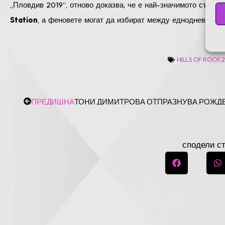
„Пловдив 2019“, отново доказва, че е най-значимото събити
Station
, а феновете могат да избират между еднодневни и 
HILLS OF ROCK 
PREV
ПРЕДИШНА
ТОНИ ДИМИТРОВА ОТПРАЗНУВА РОЖДЕН
СЛЕ
сподели с