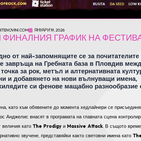
ITENOVINI.COM
ЯНУАРИ 19, 2026
ВИ ФИНАЛНИЯ ГРАФИК НА ФЕСТИВ
дно от най-запомнящите се за почитателите
се завръща на Гребната база в Пловдив межд
 точка за рок, метъл и алтернативната култу
ни и добавянето на нови вълнуващи имена,
 хилядите си фенове мащабно разнообразие 
на, като към обявените до момента хедлайнери се присъединя
Лос Анджелис внасят в програмата на главната сцена контролир
т величия като
The Prodigy
и
Massive Attack
. В същото време
рнативно звучене, представяйки както световни имена като
The