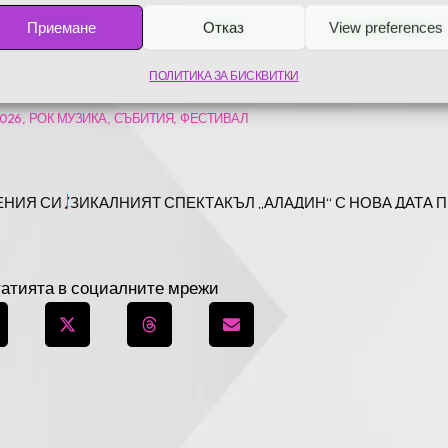
е за тежка музика у нас. Билетите вече са в продажба в мрежа
Приемане
Отказ
View preferences
тридневни пасове, за да станат част от това неповторимо лятн
ПОЛИТИКА ЗА БИСКВИТКИ
2026
,
РОК МУЗИКА
,
СЪБИТИЯ
,
ФЕСТИВАЛ
ИЯ СИ ДЕН ЗА ПОРЕДНА ГОДИНА С ПУБЛИКАТА
ДВАЩА
МУЗИКАЛНИЯТ СПЕКТАКЪЛ „АЛАДИН“ С НОВА ДАТА П
татията в социалните мрежи