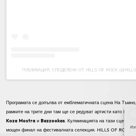
ПУБЛИКАЦИЯ, СПОДЕЛЕНА ОТ HILLS OF ROCK (@HILL
Програмата се допълва от емблематичната сцена На Тъмно, 
рамките на трите дни там ще се редуват артисти като Inner
Koza Mostra
и
Bazzookas
. Кулминацията на тази сцена ще
Изп
мощен финал на фестивалната селекция. HILLS OF ROCK 202