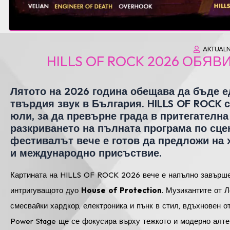
AKTUALN
HILLS OF ROCK 2026 ОБЯ
Лятото на 2026 година обещава да бъде е
твърдия звук в България. HILLS OF ROCK 
юли, за да превърне града в притегателна
разкриването на пълната програма по сце
фестивалът вече е готов да предложи на
и международно присъствие.
Картината на HILLS OF ROCK 2026 вече е напълно завърше
интригуващото дуо
House of Protection
. Музикантите от 
смесвайки хардкор, електроника и пънк в стил, вдъхновен о
Power Stage ще се фокусира върху тежкото и модерно алте