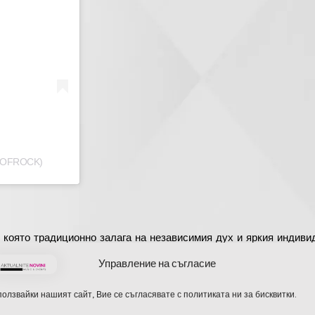
SOFROCK)
която традиционно залага на независимия дух и яркия индиви
glow, P.I.F. и експерименталните Ho99o9, а по-късно публиката
Управление на съгласие
 настъпи на 27 юли, когато легендарната българска група Кон
олзвайки нашият сайт, Вие се съгласявате с политиката ни за бисквитки.
6, организиран от „Фест Тийм“ като част от програмата на Ф