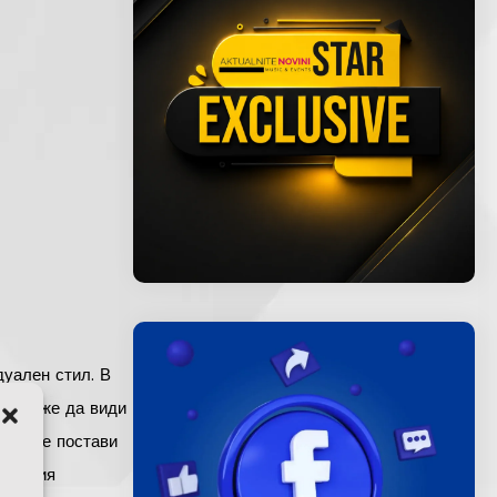
дуален стил. В
 ще може да види
трол ще постави
ондация