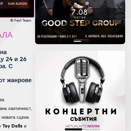
© Fest Team
АЛА
 на
у 24 и 26
ра. С
от жанрове
ва
ана хаотичност,
 новата сцена
 Toy Dolls
и