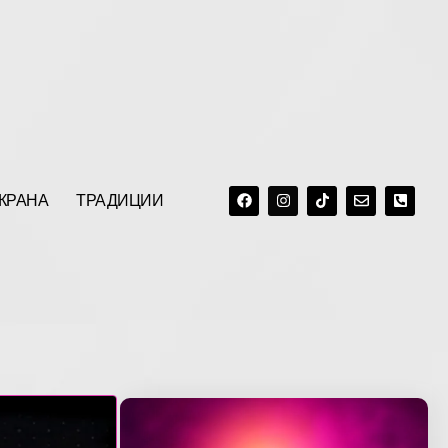
F
I
T
E
P
A
N
I
N
H
C
S
K
V
O
ЕКРАНА
ТРАДИЦИИ
E
T
T
E
N
B
A
O
L
E
O
G
K
O
-
O
R
P
S
K
A
E
Q
M
U
A
R
E
-
A
L
T