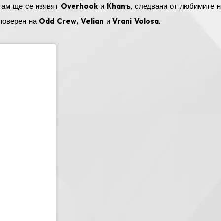
 там ще се изявят
Overhook
и
Khanъ
, следвани от любимите н
поверен на
Odd Crew, Velian
и
Vrani Volosa
.