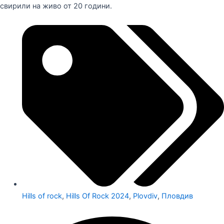
свирили на живо от 20 години.
Hills of rock
,
Hills Of Rock 2024
,
Plovdiv
,
Пловдив