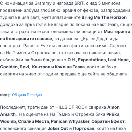
С номинация за Grammy и награда BRIT, с над 5 милиона
продадени албума глобално, армия от фенове, разпродадени
турнета в цял свят, мултиплатинените
Bring Me The Horizon
дойдоха за пръв път в България по покана на Fest Team, също
така и страхотните световноизвестни певици от
Мистерията
на българските гласове
, за да изпеят „Ерген Деда“ и да
превърнат Parasite Eve във вечен фестивален химн. Сцените
на На Тъмно и Строежа не отстъпваха по никакъв начин,
събирайки любими банди като
O.H., Expectations, Last Hope,
Coolden, Sevi, Контрол и Кокоша Глава
, които не бяха
свирили на живо от години предава още сайта на общината.
кадър:
Община Пловдив
Последният, трети ден от HILLS OF ROCK свириха
Amon
Amarth
. На сцените на На Тъмно и Строежа бяха
Рибка,
Woomb, Спални Места, Panican Whyasker, Обратен Ефект
,
словенската сензация
Joker Out
и
Портокал
, които не бяха