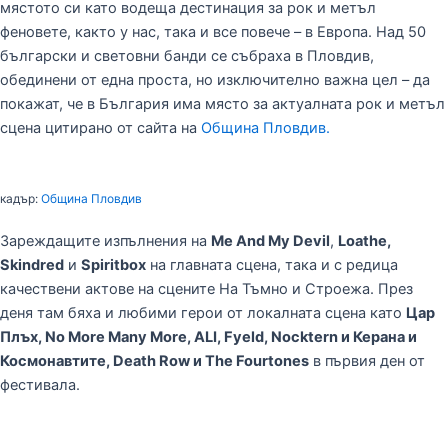
мястото си като водеща дестинация за рок и метъл
феновете, както у нас, така и все повече – в Европа. Над 50
български и световни банди се събраха в Пловдив,
обединени от една проста, но изключително важна цел – да
покажат, че в България има място за актуалната рок и метъл
сцена цитирано от сайта на
Община Пловдив.
кадър:
Община Пловдив
Зареждащите изпълнения на
Me And My Devil
,
Loathe,
Skindred
и
Spiritbox
нa главната сцена, така и с редица
качествени актове на сцените На Тъмно и Строежа. През
деня там бяха и любими герои от локалната сцена като
Цар
Плъх, No More Many More, ALI, Fyeld, Nocktern и Керана и
Космонавтите, Death Row и The Fourtones
в първия ден от
фестивала.