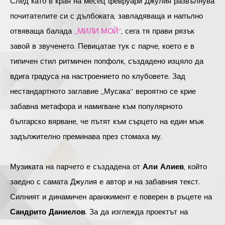
След като в края на месец февруари Джулия развълнува
почитателите си с дълбоката, завладяваща и напълно
отвяваща балада
„МИЛИ МОЙ“
, сега тя прави рязък
завой в звученето. Певицатае тук с парче, което е в
типичен стил ритмичен попфолк, създадено изцяло да
вдига градуса на настроението по клубовете. Зад
нестандартното заглавие „Мусака“ вероятно се крие
забавна метафора и намигване към популярното
българско вярване, че пътят към сърцето на един мъж
задължително преминава през стомаха му.
Музиката на парчето е създадена от
Али Алиев
, който
заедно с самата Джулия е автор и на забавния текст.
Силният и динамичен аранжимент е поверен в ръцете на
Сандрито Даниелов
. За да изглежда проектът на