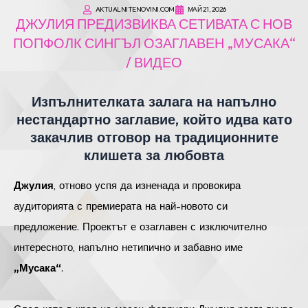
AKTUALNITENOVINI.COM
МАЙ 21, 2026
ДЖУЛИЯ ПРЕДИЗВИКВА СЕТИВАТА С НОВ
ПОПФОЛК СИНГЪЛ ОЗАГЛАВЕН „МУСАКА“
/ ВИДЕО
Изпълнителката залага на напълно
нестандартно заглавие, който идва като
закачлив отговор на традиционните
клишета за любовта
Джулия
, отново успя да изненада и провокира
аудиторията с премиерата на най-новото си
предложение. Проектът е озаглавен с изключително
интересното, напълно нетипично и забавно име
„Мусака“
.