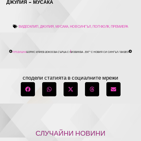
ДЖУЛИЯ – МУСАКА
ВИДЕОКЛИП
,
ДЖУЛИЯ
,
МУСАКА
,
НОВ СИНГЪЛ
,
ПОП ФОЛК
,
ПРЕМИЕРА
PREV
СЛЕДВ
ПРЕДИШНА
СЛЕДВАЩА
БОРИС ИЛИЕВ ДОКОСВА СЪРЦА С НОВАТА СИ МУЗИКАЛНА ИЗПОВЕД „РАЗЛИЧНИ ВРЕМЕНА“ 
САША САНДРА КАТЕГОРИЧНО ПРЕДИЗВИКВА „ЕКГ“ С НОВИЯ СИ СИНГЪЛ / ВИДЕО
сподели статията в социалните мрежи
СЛУЧАЙНИ НОВИНИ