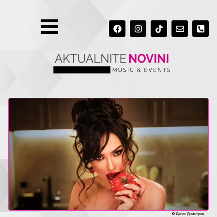
MENU
F
I
T
E
P
A
N
I
N
H
C
S
K
V
O
E
T
T
E
N
B
A
O
L
E
O
G
K
O
-
O
R
P
S
K
A
E
Q
M
U
A
R
E
-
A
L
T
© Денис Димитров