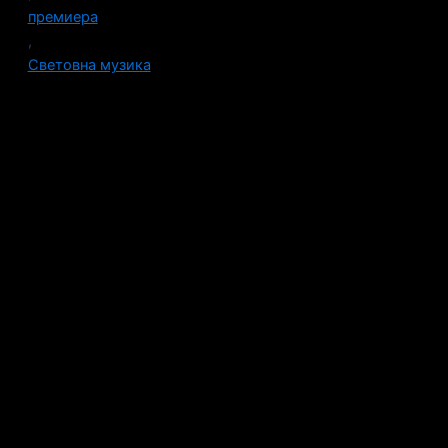
премиера
,
Световна музика