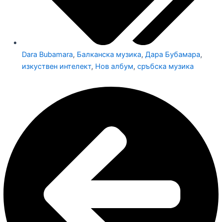
Dara Bubamara
,
Балканска музика
,
Дара Бубамара
,
изкуствен интелект
,
Нов албум
,
сръбска музика