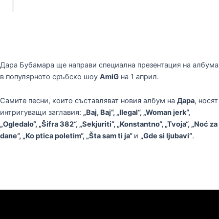
Дара Бубамара ще направи специална презентация на албума
в популярното сръбско шоу
AmiG
на 1 април.
Самите песни, които съставляват новия албум на
Дара
, носят
интригуващи заглавия:
„Baj, Baj“, „Ilegal“, „Woman jerk“,
„Ogledalo“, „Šifra 382“, „Sekjuriti“, „Konstantno“, „Tvoja“, „Noć za
dane“, „Ko ptica poletim“, „Šta sam ti ja“
и
„Gde si ljubavi“
.