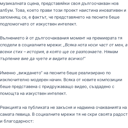
музикалната сцена, представяйки своя дългоочакван нов
албум. Това, което прави този проект наистина иновативен и
запомнящ се, е фактът, че представянето на песните беше
подпомогнато от изкуствен интелект.
Вълнението ѝ от дългоочаквания момент на премиерата тя
сподели в социалните мрежи:
„Всяка нота носи част от мен, а
всеки стих – история, в която ще се разпознаете. Нямам
търпение вие да чуете и видите всичко!“
Именно „виждането“ на песните беше реализирано по
изключително модерен начин. Всяка от новите композиции
беше представена с придружаващо видео, създадено с
помощта на изкуствен интелект.
Реакцията на публиката не закъсня и надмина очакванията на
самата певица. В социалните мрежи тя не скри своята радост
и благодарност: