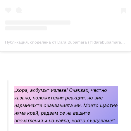
Публикация, споделена от Dara Bubamara (@darabubamara_official)
„Хора, албумът излезе! Очаквах, честно
казано, положителни реакции, но вие
надминахте очакванията ми. Моето щастие
няма край, радвам се на вашите
впечатления и на хайпа, който създаваме!“