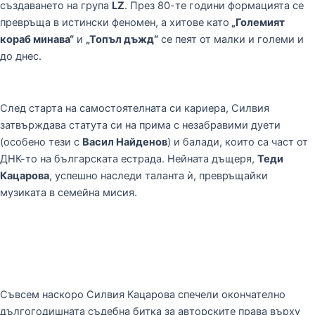
създаването на група
LZ
. През 80-те години формацията се
превръща в истински феномен, а хитове като
„Големият
кораб минава“
и
„Топъл дъжд“
се пеят от малки и големи и
до днес.
След старта на самостоятелната си кариера, Силвия
затвърждава статута си на прима с незабравими дуети
(особено тези с
Васил Найденов
) и балади, които са част от
ДНК-то на българската естрада. Нейната дъщеря,
Теди
Кацарова
, успешно наследи таланта ѝ, превръщайки
музиката в семейна мисия.
Съвсем наскоро Силвия Кацарова спечели окончателно
дългогодишната съдебна битка за авторските права върху