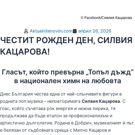
© Facebook/Сивлия Кацарова
Aktualnitenovini.com
април 26, 2026
ЧЕСТИТ РОЖДЕН ДЕН, СИЛВИЯ
КАЦАРОВА!
Гласът, който превърна „Топъл дъжд“
в национален химн на любовта
Днес България чества една от най-слънчевите фигури в
родната поп музика – неповторимата
Силвия Кацарова
. С
глас, който съчетава рок енергия и нежна лирика, тя
продължава да бъде еталон за професионализъм и
артистично дълголетие. Родена в Добрич, музикалният ѝ път
е белязан от съдбовната среща с Милчо Кацаров и