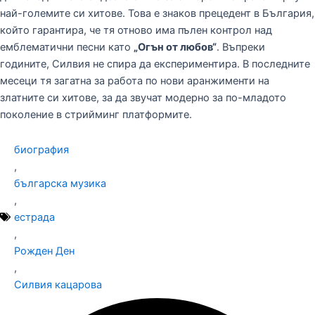
най-големите си хитове. Това е знаков прецедент в България,
който гарантира, че тя отново има пълен контрол над
емблематични песни като
„Огън от любов“
. Въпреки
годините, Силвия не спира да експериментира. В последните
месеци тя загатна за работа по нови аранжименти на
златните си хитове, за да звучат модерно за по-младото
поколение в стрийминг платформите.
биография
,
българска музика
,
естрада
,
Рожден Ден
,
Силвия кацарова