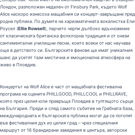
Лондон, разположен недалеч от Finsbury Park, където Wolf
Alice наскоро изнесоха мащабния си концерт-завръщане пред
родна публика. По думите на харизматичната вокалистка Ели
Роусел (
Ellie Rowsell
), парчето черпи дълбоко вдъхновение
от класическата британска фолклорна традиция и от онези
сантиментални училищни песни, които всеки от нас научава
още в детството си. Българските фенове ще имат уникалния
шанс да усетят тази мистична и емоционална атмосфера на
живо в Пловдив.
Концертът на Wolf Alice е част от мащабната фестивална
програма на сцените PHILLGOOD, PHILLCOOL и PHILLRAVE,
която през целия юли превръща Пловдив в туптящото сърце
на България. Преди и след самото събитие на Гребната база,
международната и българската публика могат да се потопят
във фестивалния дух из целия град – чрез специалния
маршрут от 16 брандирани заведения в центъра, авторски