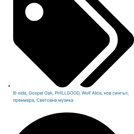
B-side
,
Gospel Oak
,
PHILLGOOD
,
Wolf Alice
,
нов сингъл
,
премиера
,
Световна музика