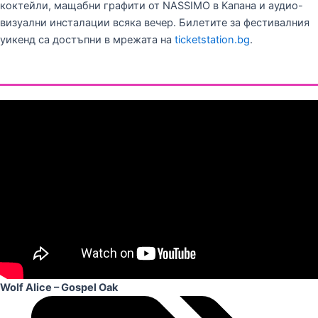
коктейли, мащабни графити от NASSIMO в Капана и аудио-
визуални инсталации всяка вечер. Билетите за фестивалния
уикенд са достъпни в мрежата на
ticketstation.bg
.
Wolf Alice – Gospel Oak