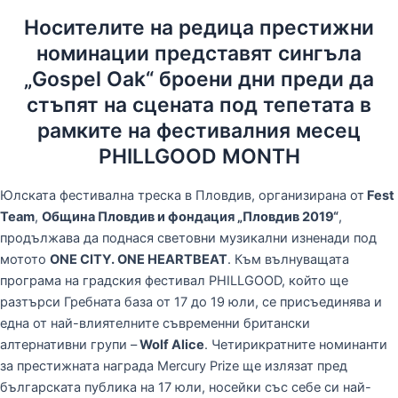
Носителите на редица престижни
номинации представят сингъла
„Gospel Oak“ броени дни преди да
стъпят на сцената под тепетата в
рамките на фестивалния месец
PHILLGOOD MONTH
Юлската фестивална треска в Пловдив, организирана от
Fest
Team
,
Община Пловдив и фондация „Пловдив 2019“
,
продължава да поднася световни музикални изненади под
мотото
ONE CITY. ONE HEARTBEAT
. Към вълнуващата
програма на градския фестивал PHILLGOOD, който ще
разтърси Гребната база от 17 до 19 юли, се присъединява и
една от най-влиятелните съвременни британски
алтернативни групи –
Wolf Alice
. Четирикратните номинанти
за престижната награда Mercury Prize ще излязат пред
българската публика на 17 юли, носейки със себе си най-