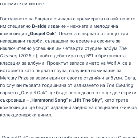
големите си хитове.
Гостуването на бандата съвпада с премиерата на най-новото
им специално
B-side
издание – нежната и мелодична
композиция
„Gospel Oak“
. Песента е първата от общо три
неиздавани творби, създадени по време на сесиите за
изключително успешния им четвърти студиен албум
The
Clearing
(2025 г.), който дебютира под №1 в британската
класация за албуми. Проектът записа името на Wolf Alice в
историята като първата група, получила номинация за
Mercury Prize за всеки един от своите студийни албуми. Сега,
по случай първата годишнина от излизането на
The Clearing
,
парчето „Gospel Oak“ ще бъде последвано от още две скрити
съкровища –
„Hammond Song“
и
„Hit The Sky“
, като трите
композиции ще бъдат издадени заедно на специален 7-инчов
колекционерски винил.
„Gospel Oak“ носи името на емблематичен квартал в Северен