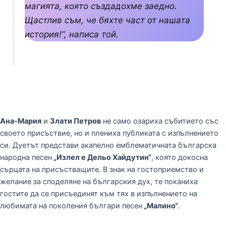
магията, която създадохме заедно.
Щастлив съм, че бяхте част от нашата
история!“
, написа той.
Ана-Мария
и
Злати Петров
не само озариха събитието със
своето присъствие, но и плениха публиката с изпълнението
си. Дуетът представи акапелно емблематичната българска
народна песен
„Излел е Дельо Хайдутин“
, която докосна
сърцата на присъстващите. В знак на гостоприемство и
желание за споделяне на българския дух, те поканиха
гостите да се присъединят към тях в изпълнението на
любимата на поколения българи песен
„Малино“
.