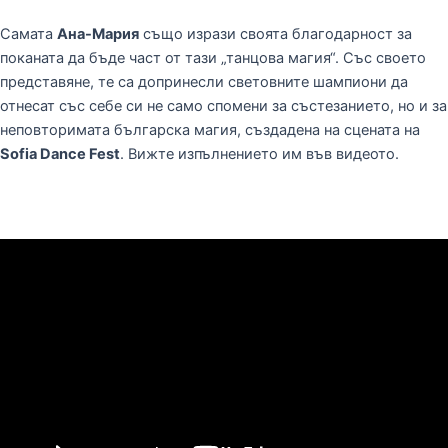
Самата
Ана-Мария
също изрази своята благодарност за
поканата да бъде част от тази „танцова магия“. Със своето
представяне, те са допринесли световните шампиони да
отнесат със себе си не само спомени за състезанието, но и за
неповторимата българска магия, създадена на сцената на
Sofia Dance Fest
. Вижте изпълнението им във видеото.