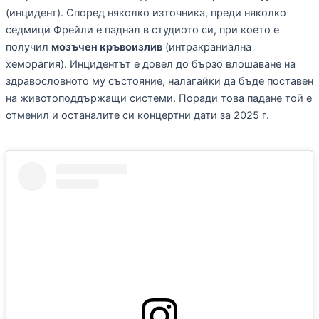
(инцидент). Според няколко източника, преди няколко
седмици Фрейли е паднал в студиото си, при което е
получил
мозъчен кръвоизлив
(интракраниална
хеморагия). Инцидентът е довел до бързо влошаване на
здравословното му състояние, налагайки да бъде поставен
на животоподдържащи системи. Поради това падане той е
отменил и останалите си концертни дати за 2025 г.