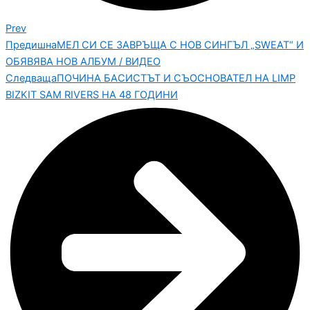
Prev
Предишна
МЕЛ СИ СЕ ЗАВРЪЩА С НОВ СИНГЪЛ „SWEAT“ И
ОБЯВЯВА НОВ АЛБУМ / ВИДЕО
Следваща
ПОЧИНА БАСИСТЪТ И СЪОСНОВАТЕЛ НА LIMP
BIZKIT SAM RIVERS НА 48 ГОДИНИ