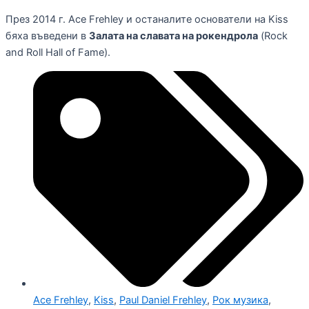
През 2014 г. Ace Frehley и останалите основатели на Kiss
бяха въведени в
Залата на славата на рокендрола
(Rock
and Roll Hall of Fame).
Ace Frehley
,
Kiss
,
Paul Daniel Frehley
,
Рок музика
,