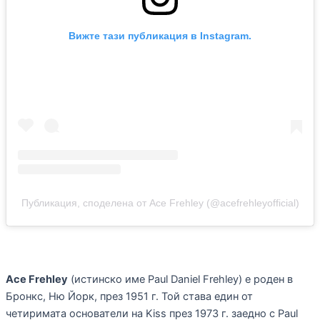
Вижте тази публикация в Instagram.
Публикация, споделена от Ace Frehley (@acefrehleyofficial)
Ace Frehley
(истинско име Paul Daniel Frehley) е роден в
Бронкс, Ню Йорк, през 1951 г. Той става един от
четиримата основатели на Kiss през 1973 г. заедно с Paul