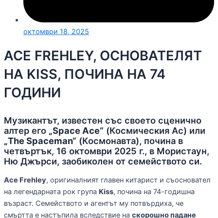
октомври 18, 2025
ACE FREHLEY, ОСНОВАТЕЛЯТ
НА KISS, ПОЧИНА НА 74
ГОДИНИ
Музикантът, известен със своето сценично
алтер его
„Space Ace“
(Космическия Ас) или
„The Spaceman“
(Космонавта), почина в
четвъртък, 16 октомври 2025 г., в Мористаун,
Ню Джърси, заобиколен от семейството си.
Ace Frehley
, оригиналният главен китарист и съосновател
на легендарната рок група
Kiss
, почина на 74-годишна
възраст. Семейството и агентът му потвърдиха, че
смъртта е настъпила вследствие на
скорошно падане