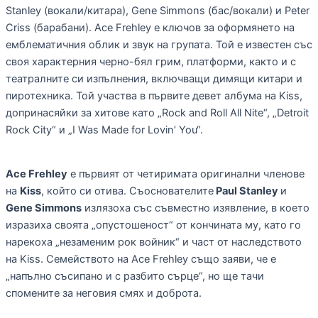
Stanley (вокали/китара), Gene Simmons (бас/вокали) и Peter
Criss (барабани). Ace Frehley е ключов за оформянето на
емблематичния облик и звук на групата. Той е известен със
своя характерния черно-бял грим, платформи, както и с
театралните си изпълнения, включващи димящи китари и
пиротехника. Той участва в първите девет албума на Kiss,
допринасяйки за хитове като „Rock and Roll All Nite“, „Detroit
Rock City“ и „I Was Made for Lovin’ You“.
Ace Frehley
е първият от четиримата оригинални членове
на
Kiss
, който си отива. Съоснователите
Paul Stanley
и
Gene Simmons
излязоха със съвместно изявление, в което
изразиха своята „опустошеност“ от кончината му, като го
нарекоха „незаменим рок войник“ и част от наследството
на Kiss. Семейството на Ace Frehley също заяви, че е
„напълно съсипано и с разбито сърце“, но ще тачи
спомените за неговия смях и доброта.